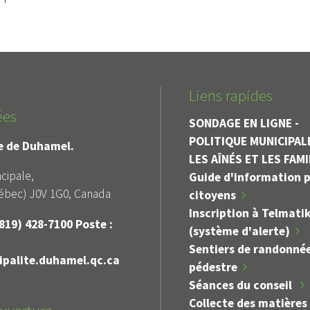
Liens rapides
ées
SONDAGE EN LIGNE -
POLITIQUE MUNICIPAL
le de Duhamel.
LES AÎNÉS ET LES FAM
cipale,
Guide d'information p
bec) J0V 1G0, Canada
citoyens
Inscription à Telmati
819) 428-7100 Poste :
(système d'alerte)
Sentiers de randonné
palite.duhamel.qc.ca
pédestre
Séances du conseil
Collecte des matières