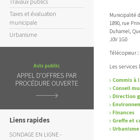
Travaux publics
Taxes et évaluation
Municipalité
municipale
1890, rue Prin
Duhamel, Qu
Urbanisme
J0V 1G0
Télécopieur :
Avis public
Les services l
APPEL D'OFFRES - REPORT
INTERD
DE LA DATE D'OUVERTURE
Commis à l
C
DES SOUMISSIONS
Conseil mu
Direction 
Environne
Finances
Liens rapides
Greffe et 
Urbanisme
SONDAGE EN LIGNE -