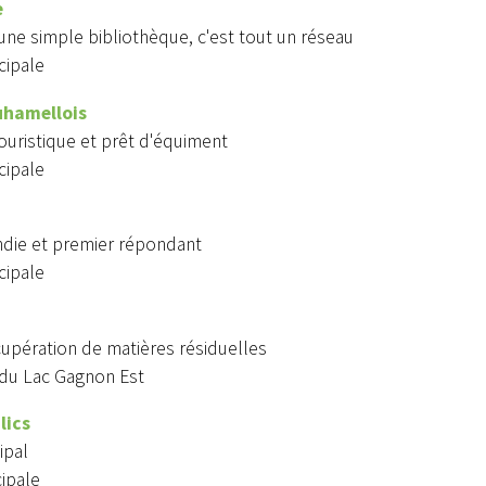
e
une simple bibliothèque, c'est tout un réseau
cipale
uhamellois
ouristique et prêt d'équiment
cipale
ndie et premier répondant
cipale
upération de matières résiduelles
 du Lac Gagnon Est
lics
ipal
cipale