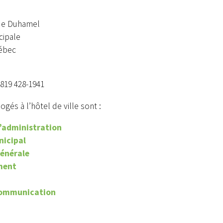
 de Duhamel
cipale
ébec
 819 428-1941
Alerte
Avis public
ogés à l’hôtel de ville sont :
ICTION DE FEUX À
DÉROGATION MINEURE
’administration
IEL OUVERT
ZONE 107-M
nicipal
générale
ment
communication