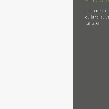
Heures d'o
Les bureaux 
du lundi au v
13h à16h