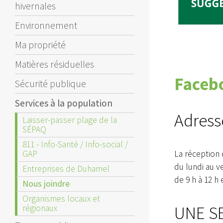
hivernales
Environnement
Ma propriété
Matières résiduelles
Faceb
Sécurité publique
Services à la population
Adress
Laisser-passer plage de la
SÉPAQ
811 - Info-Santé / Info-social /
GAP
La réception 
du lundi au v
Entreprises de Duhamel
de 9 h à 12 h 
Nous joindre
Organismes locaux et
UNE S
régionaux