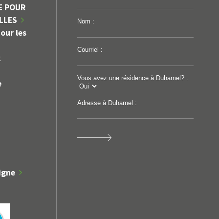
E POUR
ILLES
Nom :
our les
Courriel :
k
Vous avez une résidence à Duhamel? :
e
Adresse à Duhamel :
igne