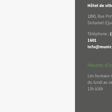
Hôtel de vil
1890, Rue Prin
Duhamel (Qué
Téléphone :
(
1601
info@munici
Heures d'o
Les bureaux 
du lundi au v
13h à16h