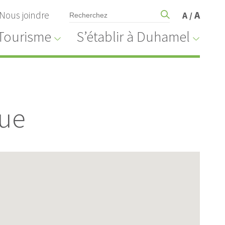
Nous joindre
A
A
/
Tourisme
S’établir à Duhamel
que