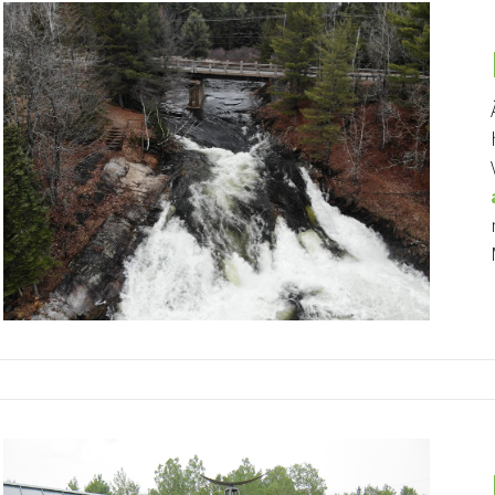
erte
Avis public
ON DE FEUX À
DÉROGATION MINEURE,
OUVERT
ZONE 107-M