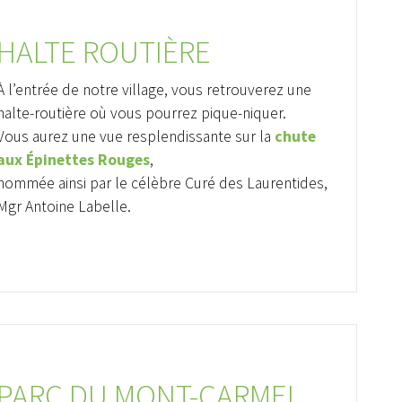
Appel d'offres et contrats
Avi
HALTE ROUTIÈRE
Projet : Réfection de route
Démoli
et ponceaux
im
À l’entrée de notre village, vous retrouverez une
halte-routière où vous pourrez pique-niquer.
Vous aurez une vue resplendissante sur la
chute
aux Épinettes Rouges
,
nommée ainsi par le célèbre Curé des Laurentides,
Mgr Antoine Labelle.
PARC DU MONT-CARMEL