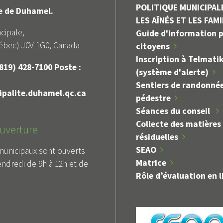
POLITIQUE MUNICIPAL
le de Duhamel.
LES AÎNÉS ET LES FAM
cipale,
Guide d'information p
bec) J0V 1G0, Canada
citoyens
Inscription à Telmati
819) 428-7100 Poste :
(système d'alerte)
Sentiers de randonné
palite.duhamel.qc.ca
pédestre
Séances du conseil
Collecte des matières
uverture
résiduelles
SEAO
municipaux sont ouverts
Matrice
endredi de 9h à 12h et de
Rôle d’évaluation en l