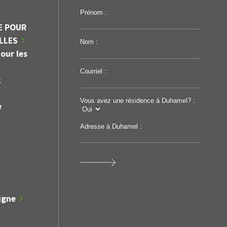
Prénom :
E POUR
ILLES
Nom :
our les
Courriel :
k
Vous avez une résidence à Duhamel? :
e
Adresse à Duhamel :
Avis public
Appel d'off
DÉROGATION MINEURE,
Projet : Ré
ZONE 107-M
et p
igne