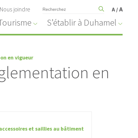
Nous joindre
A
A
/
Tourisme
S’établir à Duhamel
on en vigueur
èglementation en
ccessoires et saillies au bâtiment