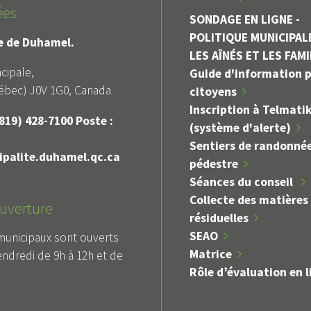
ées
SONDAGE EN LIGNE -
POLITIQUE MUNICIPAL
le de Duhamel.
LES AÎNÉS ET LES FAM
cipale,
Guide d'information p
bec) J0V 1G0, Canada
citoyens
Inscription à Telmati
819) 428-7100 Poste :
(système d'alerte)
Sentiers de randonné
palite.duhamel.qc.ca
pédestre
public
Alerte
Séances du conseil
RES - REPORT
INTERDICTION DE FEUX À
Collecte des matières
uverture
 D'OUVERTURE
CIEL OUVERT
résiduelles
MISSIONS
SEAO
municipaux sont ouverts
Matrice
endredi de 9h à 12h et de
Rôle d’évaluation en l