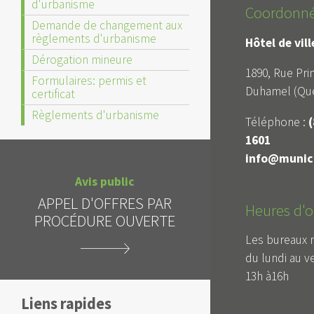
d'urbanisme
Coordonn
Demande de changement aux
règlements d'urbanisme
Hôtel de vil
Dérogation mineure
1890, Rue Prin
Formulaires: permis et
Duhamel (Qué
certificat
Règlements d'urbanisme
Téléphone :
(
1601
info@munici
Avis 
Avis public
APPEL D'OFF
APPEL D'OFFRES PAR
Heures d'o
DE LA DATE
PROCÉDURE OUVERTE
DES SOU
Les bureaux 
du lundi au v
13h à16h
Liens rapides