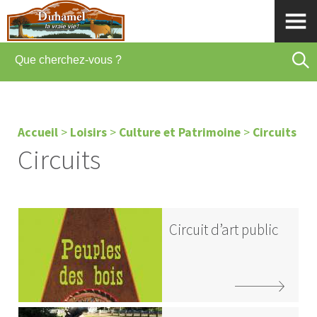
Accueil
>
Loisirs
>
Culture et Patrimoine
>
Circuits
Circuits
Circuit d’art public