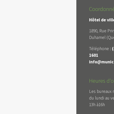
Coordonn
Hôtel de vil
1890, Rue Prin
Duhamel (Qué
Téléphone :
(
1601
info@munici
Heures d'o
Les bureaux 
du lundi au v
13h à16h