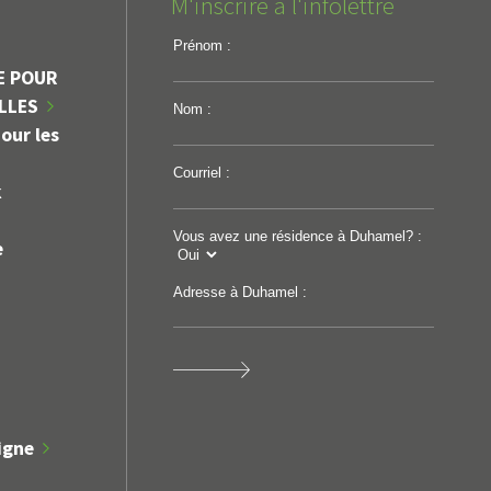
M'inscrire à l'infolettre
Prénom :
E POUR
ILLES
Nom :
our les
Courriel :
k
Vous avez une résidence à Duhamel? :
e
Adresse à Duhamel :
igne