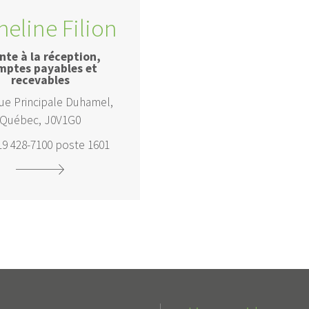
heline Filion
nte à la réception,
mptes payables et
recevables
rue Principale Duhamel,
Québec, J0V1G0
819 428-7100 poste 1601