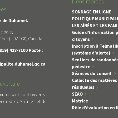
Liens rapides
ées
SONDAGE EN LIGNE -
POLITIQUE MUNICIPAL
le de Duhamel.
LES AÎNÉS ET LES FAM
cipale,
Guide d'information p
bec) J0V 1G0, Canada
citoyens
Inscription à Telmati
819) 428-7100 Poste :
(système d'alerte)
Sentiers de randonné
palite.duhamel.qc.ca
pédestre
Séances du conseil
Collecte des matières
uverture
résiduelles
SEAO
municipaux sont ouverts
Matrice
endredi de 9h à 12h et de
Rôle d’évaluation en l