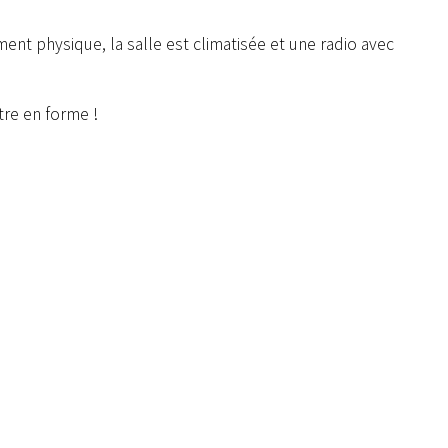
Avi
Avis public
APPEL D'OF
ent physique, la salle est climatisée et une radio avec
APPEL D'OFFRES PAR
DE LA DAT
PROCÉDURE OUVERTE
DES SO
tre en forme !