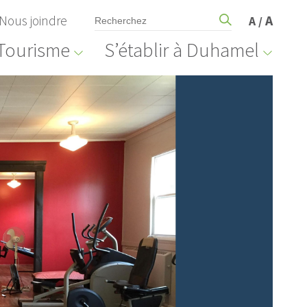
Nous joindre
A
A
/
Tourisme
S’établir à Duhamel