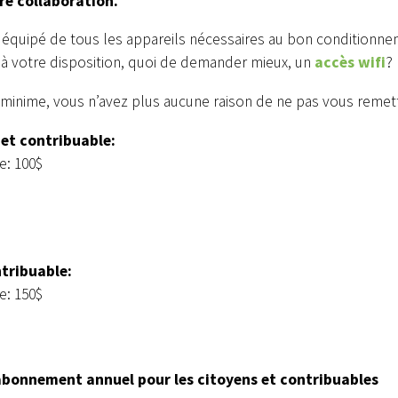
re collaboration.
public
Avis public légaux
N REGISTRE
TENUE DE REGISTRE DU
 équipé de tous les appareils nécessaires au bon conditionnem
RÈGLEMENT
RÈGLEMENT D'EMPRUNT
 à votre disposition, quoi de demander mieux, un
accès wifi
?
T 2026-07
2026-11
minime, vous n’avez plus aucune raison de ne pas vous remet
 et contribuable:
e: 100$
ntribuable:
e: 150$
bonnement annuel pour les citoyens et contribuables