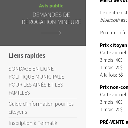
Merci de vot
Avis 
Avis public
TENUE D'U
Le centre est
DEMANDES DE
SUR LE 
bluetooth
est
DÉROGATION MINEURE
D'EMPRUN
Pour un coût 
Prix citoyen
Carte annuell
Liens rapides
3 mois: 40$
1 mois: 25$
SONDAGE EN LIGNE -
À la fois: 5$
POLITIQUE MUNICIPALE
POUR LES AÎNÉS ET LES
Prix non-co
FAMILLES
Carte annuell
3 mois: 40$
Guide d'information pour les
1 mois: 25$
citoyens
PRÉ-VENTE a
Inscription à Telmatik