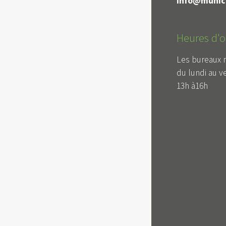
info@munici
Heures d'o
Les bureaux 
du lundi au v
13h à16h