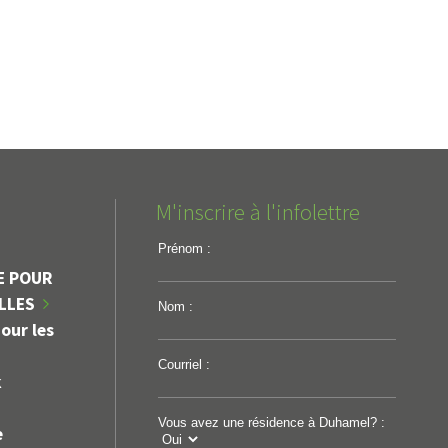
M'inscrire à l'infolettre
Prénom :
E POUR
ILLES
Nom :
our les
Courriel :
k
Vous avez une résidence à Duhamel? :
e