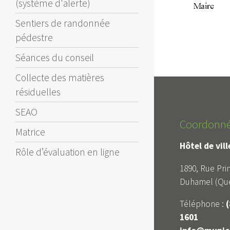
(système d'alerte)
Sentiers de randonnée
pédestre
Séances du conseil
Collecte des matières
résiduelles
SEAO
Coordonn
Matrice
Hôtel de vil
Rôle d’évaluation en ligne
1890, Rue Prin
Duhamel (Qué
Téléphone :
(
1601