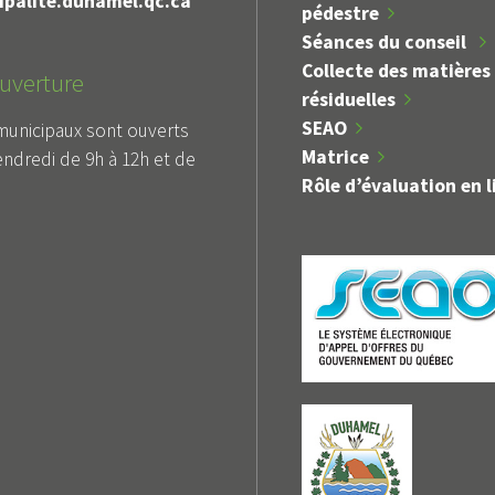
palite.duhamel.qc.ca
pédestre
Séances du conseil
Collecte des matières
uverture
résiduelles
SEAO
municipaux sont ouverts
Matrice
endredi de 9h à 12h et de
Rôle d’évaluation en l