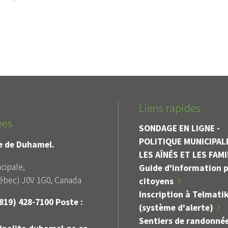
Liens rapides
ées
SONDAGE EN LIGNE -
POLITIQUE MUNICIPAL
le de Duhamel.
LES AÎNÉS ET LES FAM
cipale,
Guide d'information p
bec) J0V 1G0, Canada
citoyens
Inscription à Telmati
819) 428-7100 Poste :
(système d'alerte)
Sentiers de randonné