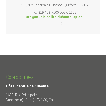
1890, rue Principale Duhamel, Québec, J0V1G0
Tél. 819 428-7100 poste 1605
urb@municipalite.duhamel.qc.ca
Coordonnées
Hôtel de ville de Duhamel.
1890, Rue Principale,
Duhamel (Québec) J0V 1G0, Canada