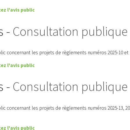
ez l'avis public
erte
Avis public
s -
Consultation publique
ON DE FEUX À
DÉROGATION MINEURE,
OUVERT
ZONE 107-M
blic concernant les projets de règlements numéros 2025-10 et 
ez l'avis public
s -
Consultation publique
blic concernant les projets de règlements numéros 2025-13, 202
ez l'avis public