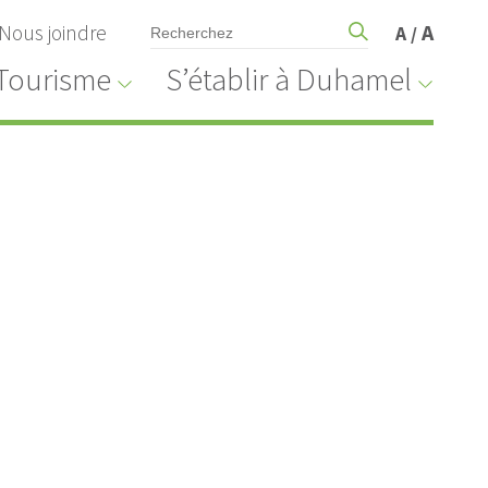
Nous joindre
A
A
/
Tourisme
S’établir à Duhamel