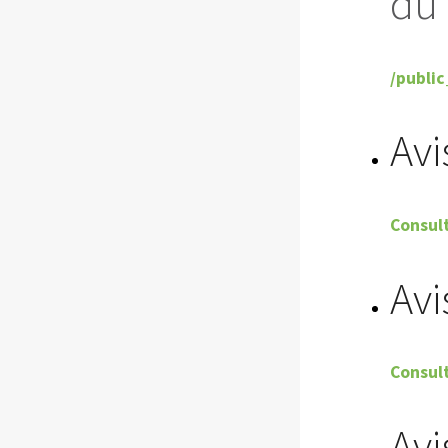
du 
/public
Avi
Consult
Avi
Consult
Avi