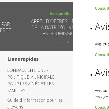
Consult
Avis public
Al
APPEL D'OFFRES - REPORT
Avi
INTERDICTI
DE LA DATE D'OUVERTURE
CIEL 
DES SOUMISSIONS
Avis pu
Consult
Liens rapides
Avi
SONDAGE EN LIGNE -
POLITIQUE MUNICIPALE
POUR LES AÎNÉS ET LES
FAMILLES
Avis pu
zonage
Guide d'information pour les
citoyens
Consult