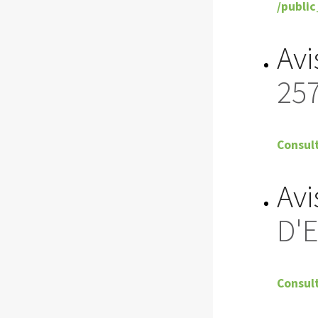
/public
Avi
257
Consult
Avi
D'
Consult