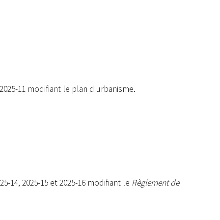
Appel d'offres et contrats
Avi
Projet : Réfection de route
Démoli
et ponceaux
im
2025-11 modifiant le plan d'urbanisme.
5-14, 2025-15 et 2025-16 modifiant le
Règlement de