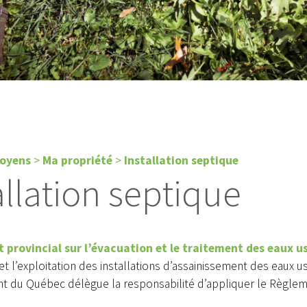
toyens
>
Ma propriété
>
Installation septique
allation septique
 provincial sur l’évacuation et le traitement des eaux us
et l’exploitation des installations d’assainissement des eaux 
 du Québec délègue la responsabilité d’appliquer le Règleme