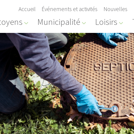
Accueil
Événements et activités
Nouvelles
toyens
Municipalité
Loisirs