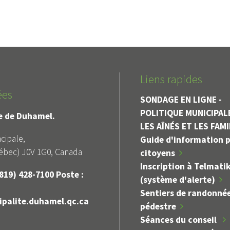
Liens rapides
ées
SONDAGE EN LIGNE -
POLITIQUE MUNICIPAL
le de Duhamel.
LES AÎNÉS ET LES FAM
cipale,
Guide d'information p
bec) J0V 1G0, Canada
citoyens
Inscription à Telmati
819) 428-7100 Poste :
(système d'alerte)
Sentiers de randonné
palite.duhamel.qc.ca
pédestre
Séances du conseil