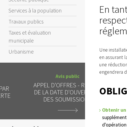
En tan
Services à la population
respect
Travaux publics
réglem
Taxes et évaluation
municipale
Une installat
Urbanisme
en assurant l
une réduction
engendrera d
Avis public
Al
APPEL D'OFFRES - REPORT
INTERDICTI
OBLIG
DE LA DATE D'OUVERTURE
CIEL 
DES SOUMISSIONS
Obtenir un
supplémenta
d'opération 