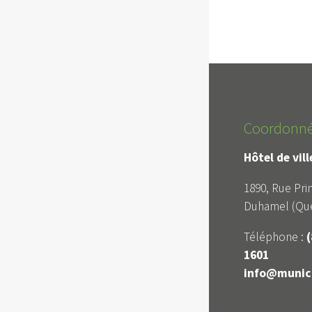
Coordonn
Hôtel de vil
1890, Rue Prin
Duhamel (Qué
Téléphone :
(
1601
info@munici