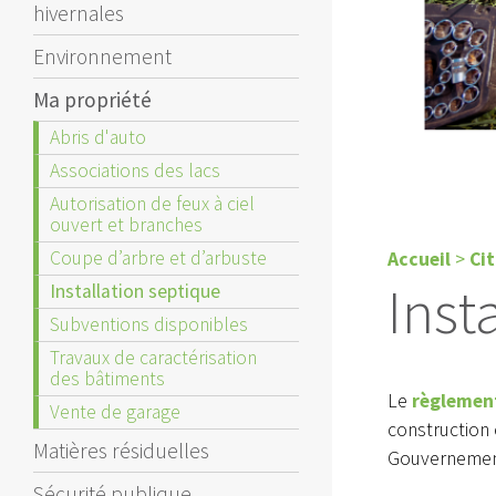
hivernales
Environnement
Ma propriété
Abris d'auto
Associations des lacs
Autorisation de feux à ciel
ouvert et branches
Coupe d’arbre et d’arbuste
Accueil
>
Ci
Inst
Installation septique
Subventions disponibles
Travaux de caractérisation
des bâtiments
Le
règlement
Vente de garage
construction 
Matières résiduelles
Gouvernement
Sécurité publique