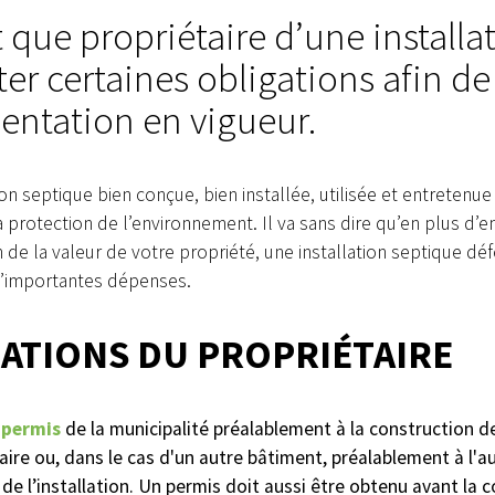
t que propriétaire d’une install
er certaines obligations afin de
entation en vigueur.
ion septique bien conçue, bien installée, utilisée et entretenu
a protection de l’environnement. Il va sans dire qu’en plus d’e
 de la valeur de votre propriété, une installation septique dé
’importantes dépenses.
erte
Avis public
ON DE FEUX À
DÉROGATION MINEURE,
ATIONS DU PROPRIÉTAIRE
OUVERT
ZONE 107-M
 permis
de la municipalité préalablement à la construction d
ire ou, dans le cas d'un autre bâtiment, préalablement à l'a
de l’installation. Un permis doit aussi être obtenu avant la c