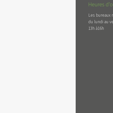
Heures d'o
Les bureaux 
du lundi au v
13h à16h