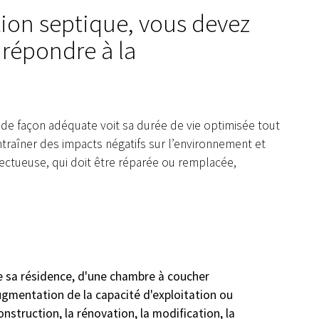
ation septique, vous devez
 répondre à la
e de façon adéquate voit sa durée de vie optimisée tout
ntraîner des impacts négatifs sur l’environnement et
fectueuse, qui doit être réparée ou remplacée,
Appel d'offres et contrats
Avi
Projet : Réfection de route
Démoli
et ponceaux
im
e sa résidence, d'une chambre à coucher
ugmentation de la capacité d'exploitation ou
onstruction, la rénovation, la modification, la