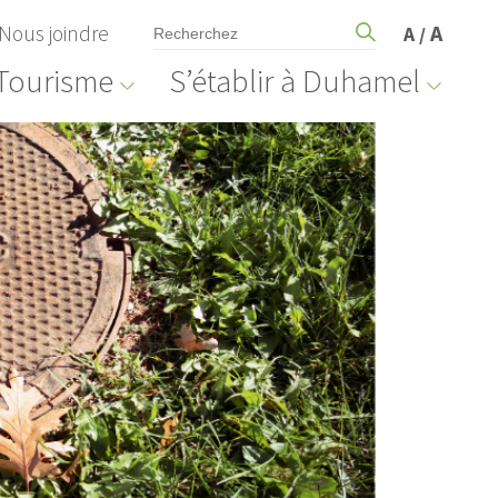
Nous joindre
A
A
/
Tourisme
S’établir à Duhamel