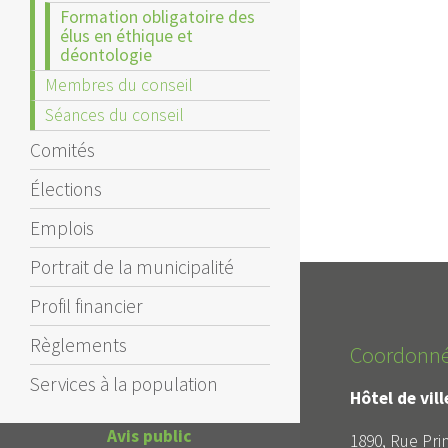
Formation obligatoire des
élus en éthique et
déontologie
Membres du conseil
Séances du conseil
Comités
Élections
Emplois
Portrait de la municipalité
Profil financier
Règlements
Coordonn
Services à la population
Hôtel de vil
public
1890, Rue Prin