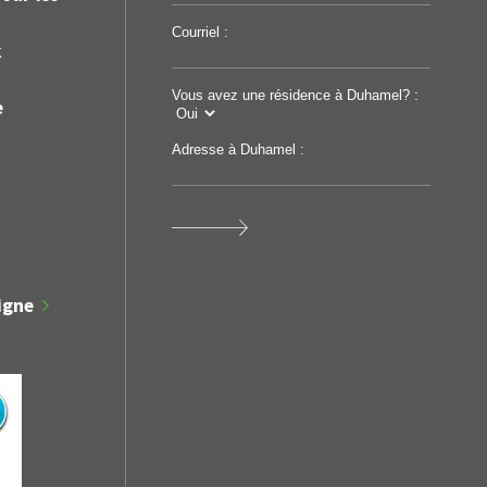
blic légaux
Courriel :
Avis public
k
REGISTRE DU
APPEL D'OFFRES PAR
T D'EMPRUNT
PROCÉDURE OUVERTE
Vous avez une résidence à Duhamel? :
e
26-11
Adresse à Duhamel :
igne