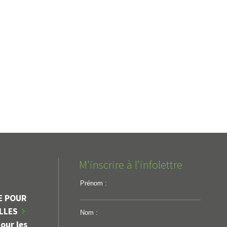
M'inscrire à l'infolettre
Prénom :
E POUR
ILLES
Nom :
our les