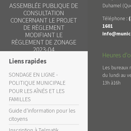
PUBLIQUE DE
Duhamel (Qué
Avis public
TATION
DEMANDES DE
Téléphone :
(
 LE PROJET
DÉROGATION MINEURE
1601
LEMENT
info@munici
ANT LE
 DE ZONAGE
3-04
Heures d'o
Liens rapides
Les bureaux 
SONDAGE EN LIGNE -
du lundi au v
POLITIQUE MUNICIPALE
13h à16h
POUR LES AÎNÉS ET LES
FAMILLES
Guide d'information pour les
citoyens
Inscription à Telmatik