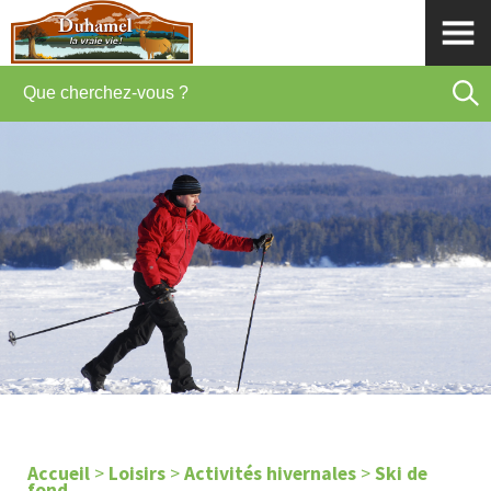
Accueil
>
Loisirs
>
Activités hivernales
>
Ski de
fond