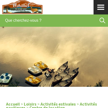
Accueil
>
Loisirs
>
Activités estivales
>
Activités
nautiques
>
Centre de location