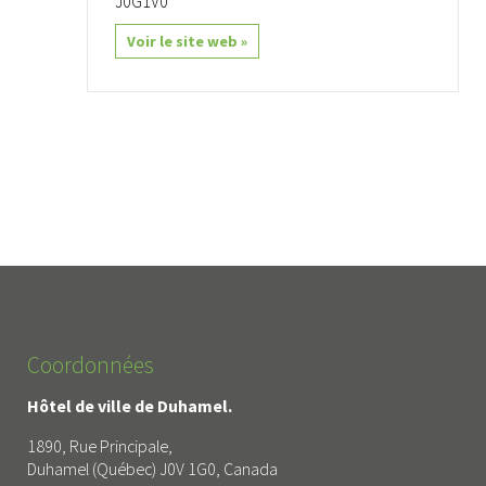
J0G1V0
Voir le site web »
Coordonnées
Hôtel de ville de Duhamel.
1890, Rue Principale,
Duhamel (Québec) J0V 1G0, Canada