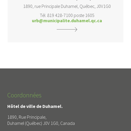
1890, rue Principale Duhamel, Québec, J0V1G0
Tél. 819 428-7100 poste 1605
urb@municipalite.duhamel.qc.ca
Coordonnées
Hôtel de ville de Duhamel.
1890, Rue Principale,
Duhamel (Québec) J0V 1G0, Canada