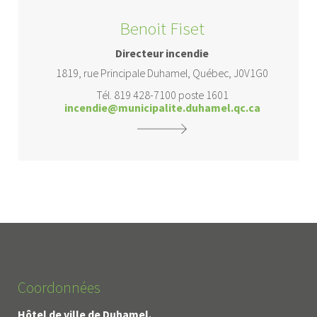
Benoit Fiset
Directeur incendie
1819, rue Principale Duhamel, Québec, J0V1G0
Tél. 819 428-7100 poste 1601
incendie@municipalite.duhamel.qc.ca
Coordonnées
Hôtel de ville de Duhamel.