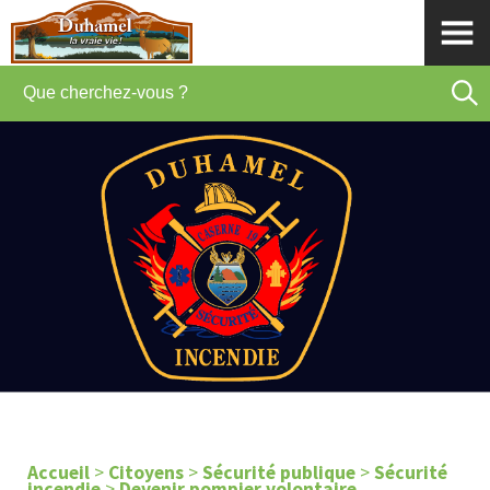
Accueil
>
Citoyens
>
Sécurité publique
>
Sécurité
incendie
>
Devenir pompier volontaire