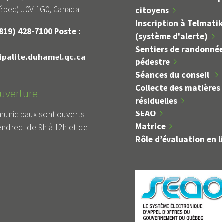
bec) J0V 1G0, Canada
citoyens
Inscription à Telmati
819) 428-7100 Poste :
(système d'alerte)
Sentiers de randonné
palite.duhamel.qc.ca
pédestre
Séances du conseil
Collecte des matières
uverture
résiduelles
SEAO
municipaux sont ouverts
Matrice
endredi de 9h à 12h et de
Rôle d’évaluation en l