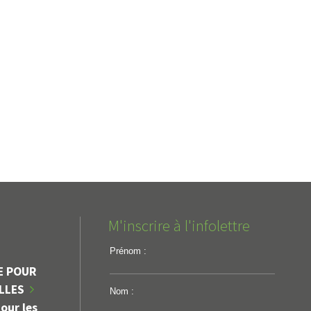
M'inscrire à l'infolettre
Prénom :
E POUR
ILLES
Nom :
our les