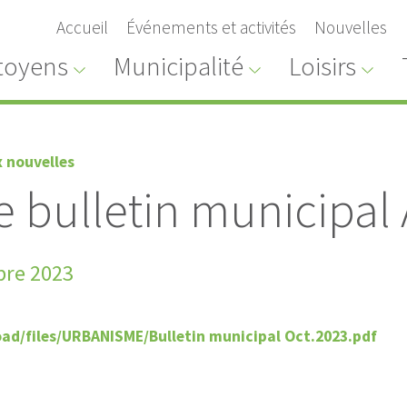
Accueil
Événements et activités
Nouvelles
toyens
Municipalité
Loisirs
x nouvelles
e bulletin municipa
bre 2023
Alerte
Avis public
TERDICTION DE FEUX À
DÉROGATION MIN
oad/files/URBANISME/Bulletin municipal Oct.2023.pdf
CIEL OUVERT
ZONE 107-