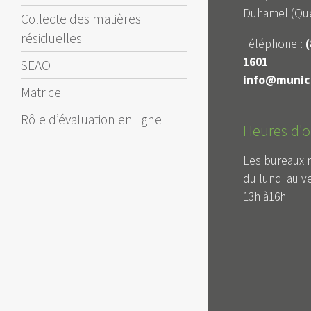
Duhamel (Qué
Collecte des matières
résiduelles
Téléphone :
(
1601
SEAO
info@munici
Matrice
Rôle d’évaluation en ligne
Heures d'o
Les bureaux 
du lundi au v
13h à16h