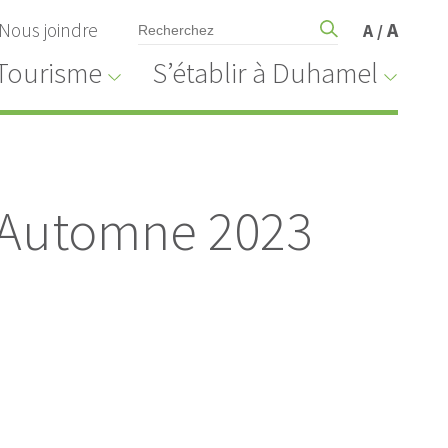
Nous joindre
A
A
/
Tourisme
S’établir à Duhamel
l Automne 2023
Appel d'offres et contrats
EURE,
Projet : Réfection de route
M
et ponceaux