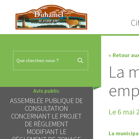
Ci
« Retour au
La m
emp
Avis public
ASSEMBLÉE PUBLIQUE DE
Avis 
CONSULTATION
Le 6 mai 
DEMAN
CONCERNANT LE PROJET
DÉROGATI
DE RÈGLEMENT
MODIFIANT LE
La municipa