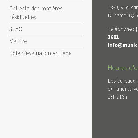
1890, Rue Prin
Collecte des matières
Duhamel (Qué
résiduelles
SEAO
Téléphone :
(
1601
Matrice
info@munici
Rôle d’évaluation en ligne
Heures d'o
Les bureaux 
du lundi au v
13h à16h