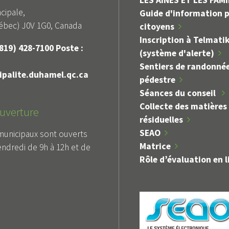
LES AÎNÉS ET LES FAM
cipale,
Guide d'information p
bec) J0V 1G0, Canada
citoyens
Inscription à Telmati
819) 428-7100 Poste :
(système d'alerte)
Sentiers de randonné
palite.duhamel.qc.ca
pédestre
Séances du conseil
Collecte des matières
uverture
résiduelles
SEAO
municipaux sont ouverts
Matrice
endredi de 9h à 12h et de
Rôle d’évaluation en l