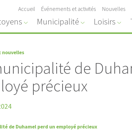
Accueil
Événements et activités
Nouvelles
toyens
Municipalité
Loisirs
x nouvelles
unicipalité de Duha
loyé précieux
Avis public
public
TENUE D'UN REGISTRE
2024
DES DE
SUR LE RÈGLEMENT
ON MINEURE
D'EMPRUNT 2026-07
lité de Duhamel perd un employé précieux