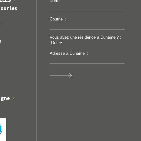
ILLES
Nom :
our les
Courriel :
k
Vous avez une résidence à Duhamel? :
e
Adresse à Duhamel :
igne